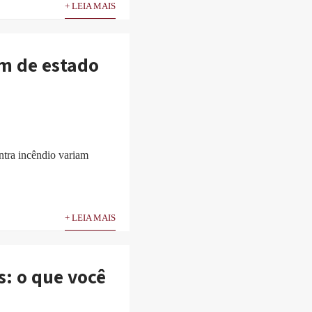
+ LEIA MAIS
am de estado
ntra incêndio variam
+ LEIA MAIS
s: o que você