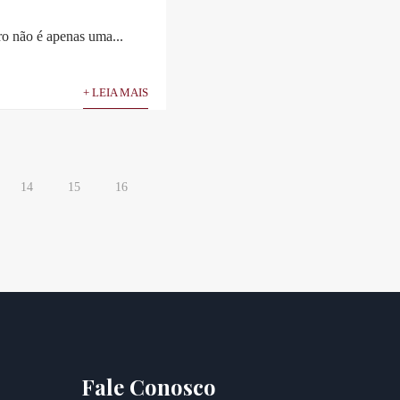
ro não é apenas uma...
+ LEIA MAIS
14
15
16
Fale Conosco