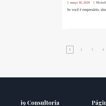
março 30, 2026
Michell
Se você é empresário, sín
1
2
3
4
i9 Consultoria
Pági