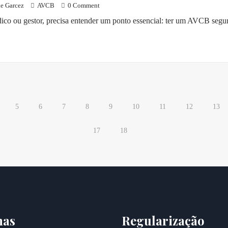
e Garcez
AVCB
0 Comment
dico ou gestor, precisa entender um ponto essencial: ter um AVCB segu
5
6
7
8
9
10
11
12
13
17
18
nas
Regularização