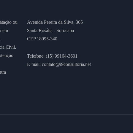
atação ou
Avenida Pereira da Silva, 365
o em
Santa Rosália - Sorocaba
,
CEP 18095-340
ia Civil,
tenção
Telefone: (15) 99164-3601
E-mail:
contato@i9consultoria.net
ntra