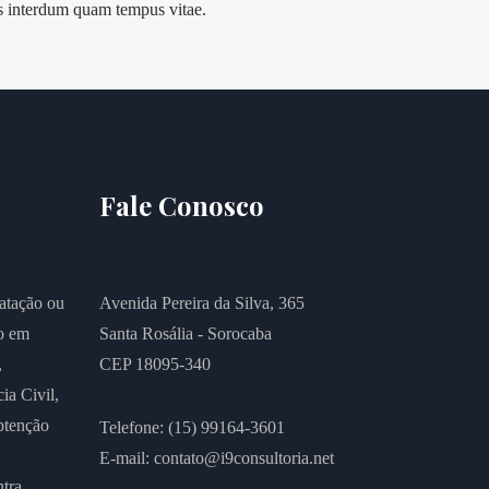
mus interdum quam tempus vitae.
Fale Conosco
atação ou
Avenida Pereira da Silva, 365
o em
Santa Rosália - Sorocaba
,
CEP 18095-340
ia Civil,
tenção
Telefone: (15) 99164-3601
E-mail:
contato@i9consultoria.net
ntra