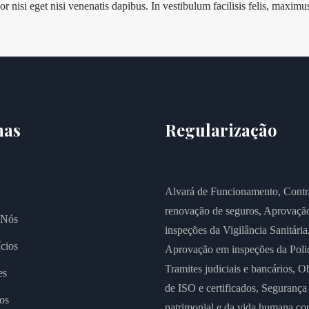
or nisi eget nisi venenatis dapibus. In vestibulum facilisis felis, maxi
nas
Regularização
Alvará de Funcionamento,
Contr
renovação de seguros,
Aprovaçã
 Nós
inspeções da Vigilância Sanitária
cios
Aprovação em inspeções da Polic
Tramites judiciais e bancários,
Ob
es
de ISO e certificados,
Segurança
os
patrimonial e da vida humana co