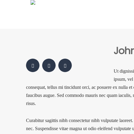
Joh
Ut digniss
ipsum, vel 
consequat, tellus mi tincidunt orci, ac posuere ex nulla et 
faucibus augue. Sed commodo mauris nec quam iaculis, nec 
risus.
Curabitur sagittis nibh consectetur nibh vulputate laoree
nec. Suspendisse vitae magna ut odio eleifend vulputate u