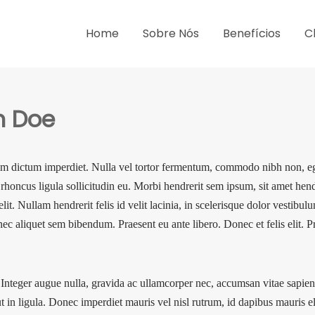
Home
Sobre Nós
Benefícios
C
n Doe
im dictum imperdiet. Nulla vel tortor fermentum, commodo nibh non, ege
rhoncus ligula sollicitudin eu. Morbi hendrerit sem ipsum, sit amet hend
elit. Nullam hendrerit felis id velit lacinia, in scelerisque dolor vestibul
aliquet sem bibendum. Praesent eu ante libero. Donec et felis elit. Prae
t. Integer augue nulla, gravida ac ullamcorper nec, accumsan vitae sapie
t in ligula. Donec imperdiet mauris vel nisl rutrum, id dapibus mauris 