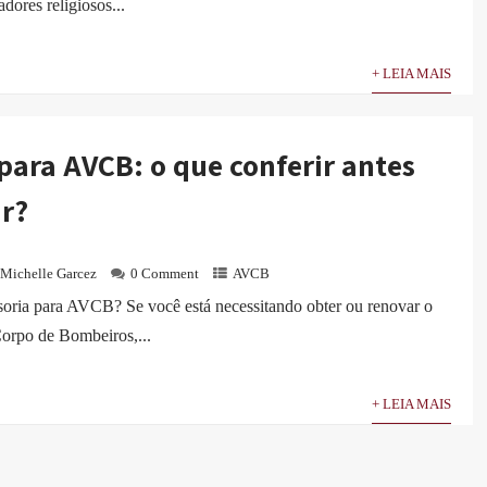
adores religiosos...
+ LEIA MAIS
para AVCB: o que conferir antes
ar?
Michelle Garcez
0 Comment
AVCB
soria para AVCB? Se você está necessitando obter ou renovar o
orpo de Bombeiros,...
+ LEIA MAIS