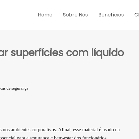
Home
Sobre Nós
Benefícios
C
r superfícies com líquido
cas de segurança
nos ambientes corporativos. Afinal, esse material é usado na
ssencial para a segurança e bem-estar dos funcionários.