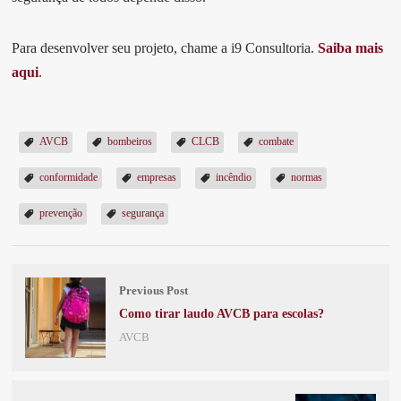
Para desenvolver seu projeto, chame a i9 Consultoria.
Saiba mais
aqui
.
AVCB
bombeiros
CLCB
combate
conformidade
empresas
incêndio
normas
prevenção
segurança
Previous Post
Como tirar laudo AVCB para escolas?
AVCB