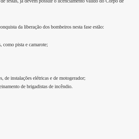
e festas, já devem possuir o licenciamento válido do Corpo de
.
onquista da liberação dos bombeiros nesta fase estão:
s, como pista e camarote;
s, de instalações elétricas e de motogerador;
inamento de brigadistas de incêndio.