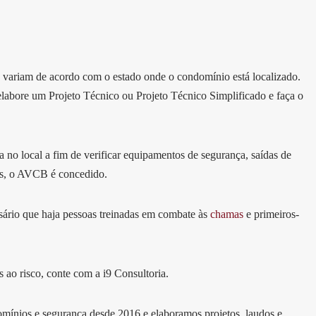
as variam de acordo com o estado onde o condomínio está localizado.
elabore um Projeto Técnico ou Projeto Técnico Simplificado e faça o
 no local a fim de verificar equipamentos de segurança, saídas de
as, o AVCB é concedido.
ário que haja pessoas treinadas em combate às
chamas
e primeiros-
 ao risco, conte com a i9 Consultoria.
ínios e segurança desde 2016 e elaboramos projetos, laudos e